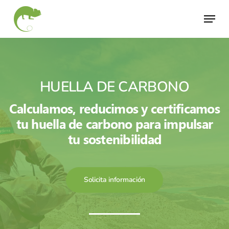
Skip
Menu
to
Close
main
Menu
content
HUELLA DE CARBONO
Calculamos, reducimos y certificamos
tu huella de carbono para impulsar
tu sostenibilidad
Solicita información