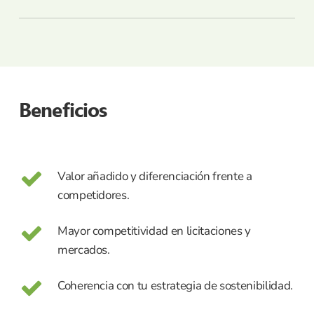
con precisión tu huella de carbono.
Entregamos un informe detallado con resultados,
proponemos medidas de reducción y posibles
compensaciones, y gestionamos el registro voluntario
de tu huella en el MITERD.
Beneficios
Valor añadido y diferenciación frente a
competidores.
Mayor competitividad en licitaciones y
mercados.
Coherencia con tu estrategia de sostenibilidad.