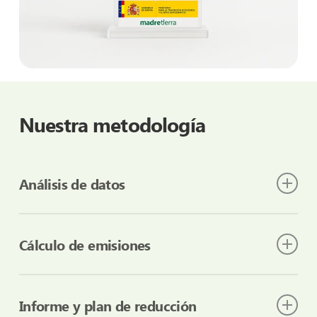
Nuestra metodología
Análisis de datos
Recopilamos información sobre consumos
energéticos, materias primas, transporte y actividades
Cálculo de emisiones
de tu organización.
Aplicamos factores de emisión reconocidos según la
norma ISO 14064 y el GHG Protocol para determinar
Informe y plan de reducción