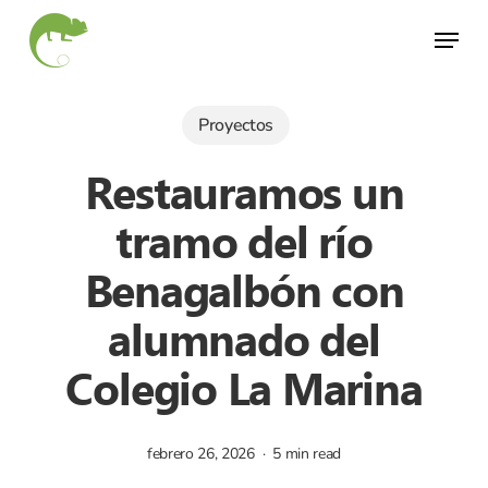
Skip
Menu
to
Close
main
Menu
content
Proyectos
Restauramos un
tramo del río
Benagalbón con
alumnado del
Colegio La Marina
febrero 26, 2026
5 min read