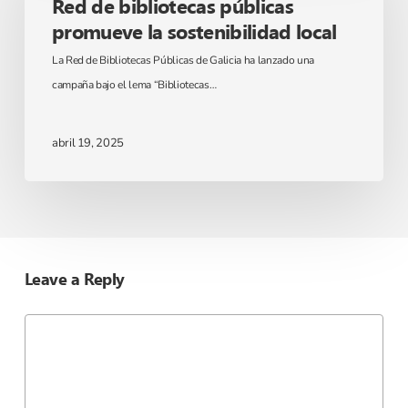
Red de bibliotecas públicas
públicas
promueve la sostenibilidad local
promueve
La Red de Bibliotecas Públicas de Galicia ha lanzado una
la
campaña bajo el lema “Bibliotecas…
sostenibilidad
local
abril 19, 2025
Leave a Reply