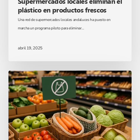
Supermercados locales eliminan el
plástico en productos frescos
Una red de supermercados locales andaluces ha puesto en
marcha un programa piloto para eliminar…
abril 19, 2025
Jubilado
crea
biblioteca
vecinal
con
libros
sobre
naturaleza