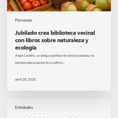
y
ecología
Personas
Jubilado crea biblioteca vecinal
con libros sobre naturaleza y
ecología
Ángel Castaño, un antiguo profesor de ciencias jubilado, ha
transformado el portal de su edificio…
abril 19, 2025
Red
Entidades
de
bibliotecas